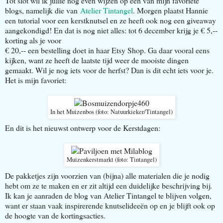
Tot slot wil ik jullie nog even wijzen op een van mijn favoriete
blogs, namelijk die van
Atelier Tintangel
. Morgen plaatst Hannie
een tutorial voor een kerstknutsel en ze heeft ook nog een giveaway
aangekondigd! En dat is nog niet alles: tot 6 december krijg je € 5,--
korting als je voor
€ 20,-- een bestelling doet in haar Etsy Shop. Ga daar vooral eens
kijken, want ze heeft de laatste tijd weer de mooiste dingen
gemaakt. Wil je nog iets voor de herfst? Dan is dit echt iets voor je.
Het is mijn favoriet:
In het Muizenbos (foto: Natuurkieker/Tintangel)
En dit is het nieuwst ontwerp voor de Kerstdagen:
Muizenkerstmarkt (foto: Tintangel)
De pakketjes zijn voorzien van (bijna) alle materialen die je nodig
hebt om ze te maken en er zit altijd een duidelijke beschrijving bij.
Ik kan je aanraden de blog van Atelier Tintangel te blijven volgen,
want er staan vaak inspirerende knutselideeën op en je blijft ook op
de hoogte van de kortingsacties.