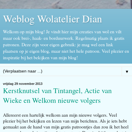
Weblog Wolatelier Dian
Welkom op mijn blog! Je vindt hier mijn creaties van wol en vilt
maar ook brei-, haak- en borduurwerk. Regelmatig plaats ik gratis
patronen. Deze zijn voor eigen gebruik: je mag wel een link
plaatsen op je eigen blog, maar niet het hele patroon. Veel plezier en
inspiratie bij het bekijken van mijn blog!
▼
vrijdag 29 november 2013
Kerstknutsel van Tintangel, Actie van
Wieke en Welkom nieuwe volgers
Allereerst een hartelijk welkom aan mijn nieuwe volgers. Veel
plezier bij het bekijken en lezen van mijn berichten. Als je iets hebt
gemaakt aan de hand van mijn gratis patroontjes dan zou ik het heel